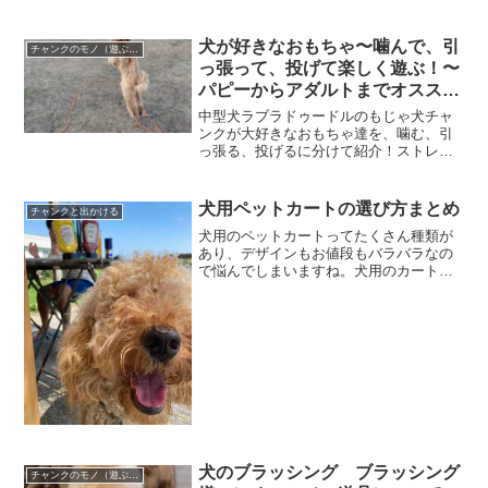
って、愛犬との素敵なお散歩ライフをお
過ごしください
犬が好きなおもちゃ〜噛んで、引
チャンクのモノ（遊ぶ、しつける、身に着ける）
っ張って、投げて楽しく遊ぶ！〜
パピーからアダルトまでオススメ
も紹介！
中型犬ラブラドゥードルのもじゃ犬チャ
ンクが大好きなおもちゃ達を、噛む、引
っ張る、投げるに分けて紹介！ストレス
発散や運動不足、知育など様々な用途で
役立ててください
犬用ペットカートの選び方まとめ
チャンクと出かける
犬用のペットカートってたくさん種類が
あり、デザインもお値段もバラバラなの
で悩んでしまいますね。犬用のカートを
お探しの方が迷子にならないように、耐
荷重やお値段、デザインでそれぞれまと
めていますので参考にしてください
犬のブラッシング ブラッシング
チャンクのモノ（遊ぶ、しつける、身に着ける）