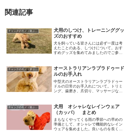
関連記事
犬用のしつけ、トレーニンググッ
チャンクのモノ（遊ぶ、しつける、身に着ける）
ズのおすすめ
犬を飼っている皆さんには必ず一度は考
えたことのある、しつけについて。おす
すめグッズを集めてみましたのでご参考
に！
オーストラリアンラブラドゥード
チャンクのモノ（遊ぶ、しつける、身に着ける）
ルのお手入れ
中型犬のオーストラリアンラブラドゥー
ドルの日常のお手入れについて。トリミ
ング、歯磨き、爪切り、マッサージなど
のことについてもお届けします
犬用 オシャレなレインウェア
チャンクのモノ（遊ぶ、しつける、身に着ける）
（カッパ） まとめ
まもなくやってくる雨の季節への早めの
準備として、オシャレで機能的なレイン
ウェアを集めました。良いものを長く使