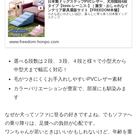
日本製ドッグステップPVCレザー、犬用階段4段
タイプ【lonis-レーニス-】｜激安・おしゃれなイ
ンテリア家具通販サイト【FREEDOM本舗】
小さな足にやさしい設計。暮らしに寄り添う日本製ドッグ
ステップ
www.freedom-honpo.com
選べる段数は２段、３段、４段と様々で小型犬から
中型犬まで幅広く対応！
毛がつきにくくお手入れしやすいPVCレザー素材
カラーバリエーションが豊富で、部屋にも馴染みま
す
なぜか犬ってソファに登るの好きですよね。でもソファへ
の乗り降りは、足腰への負担が心配です。
ワンちゃんが若いときはいいかもしれないけど、年齢を重