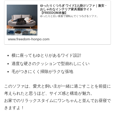
ゆったりくつろぎ ワイド2人掛けソファ｜激安・
おしゃれなインテリア家具通販サイト
【FREEDOM本舗】
ゆったりと広い座面で寝転んでくつろげるソファ。
www.freedom-honpo.com
横に座ってもゆとりがあるワイド設計
適度な硬さのクッションで型崩れしにくい
毛がつきにくく掃除がラクな張地
このソファは、愛犬と飼い主が一緒に過ごすことを前提に
考えられたと思うほど、サイズ感と構造が魅力。
お家でのリラックスタイムにワンちゃんと並んでお昼寝で
きますよ！