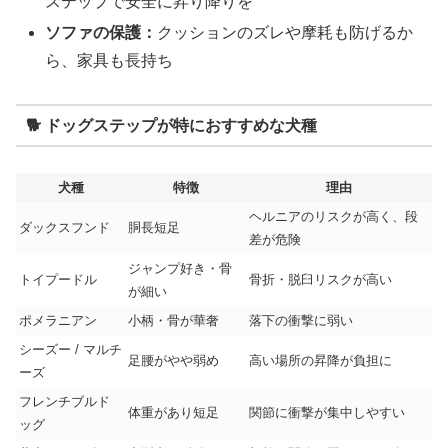
ステップで安全に昇り降りを
ソファの保護：
クッションのズレや摩耗も防げるか
ら、家具も長持ち
🐕 ドッグステップが特におすすめな犬種
犬種
特徴
理由
ヘルニアのリスクが高く、段
ダックスフンド
胴長短足
差が危険
ジャンプ好き・骨
トイプードル
骨折・脱臼リスクが高い
が細い
ポメラニアン
小柄・骨が華奢
落下の衝撃に弱い
シーズー / マルチ
足腰がやや弱め
高い場所の昇降が負担に
ーズ
フレンチブルド
体重があり短足
関節に衝撃が集中しやすい
ッグ