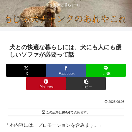
中型犬と暮らすコト
犬との快適な暮らしには、犬にも人にも優
しいソファが必要って話
X
Facebook
LINE
Pinterest
コピー
2025.06.03
この記事は
約4分
で読めます。
「本内容には、プロモーションを含みます。」