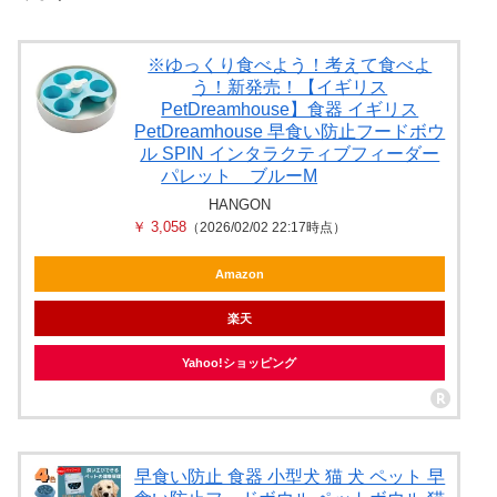
※ゆっくり食べよう！考えて食べよ
う！新発売！【イギリス
PetDreamhouse】食器 イギリス
PetDreamhouse 早食い防止フードボウ
ル SPIN インタラクティブフィーダー
パレット ブルーM
HANGON
￥ 3,058
（2026/02/02 22:17時点）
Amazon
楽天
Yahoo!ショッピング
早食い防止 食器 小型犬 猫 犬 ペット 早