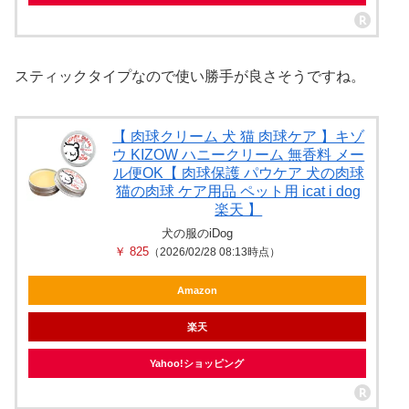
スティックタイプなので使い勝手が良さそうですね。
【 肉球クリーム 犬 猫 肉球ケア 】キゾ
ウ KIZOW ハニークリーム 無香料 メー
ル便OK【 肉球保護 パウケア 犬の肉球
猫の肉球 ケア用品 ペット用 icat i dog
楽天 】
犬の服のiDog
￥ 825
（2026/02/28 08:13時点）
Amazon
楽天
Yahoo!ショッピング