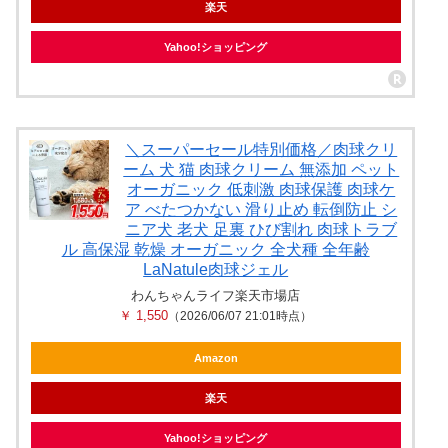
楽天
Yahoo!ショッピング
＼スーパーセール特別価格／肉球クリ
ーム 犬 猫 肉球クリーム 無添加 ペット
オーガニック 低刺激 肉球保護 肉球ケ
ア べたつかない 滑り止め 転倒防止 シ
ニア犬 老犬 足裏 ひび割れ 肉球トラブ
ル 高保湿 乾燥 オーガニック 全犬種 全年齢
LaNatule肉球ジェル
わんちゃんライフ楽天市場店
￥ 1,550
（2026/06/07 21:01時点）
Amazon
楽天
Yahoo!ショッピング