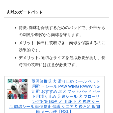
肉球のガードパッド
特徴: 肉球を保護するためのパッドで、外部から
の刺激や摩擦から肉球を守ります。
メリット: 簡単に装着でき、肉球を保護するのに
効果的です。
デメリット: 適切なサイズを選ぶ必要があり、長
時間の装着には注意が必要です。
獣医師推奨 犬 滑り止め シール ペット
用靴下 シール PAW WING PAWWING
犬 靴 おすすめ 老犬 フットパッド ペッ
ト用滑り止め 足裏シール 犬 フローリ
ング対策 階段 犬 用 靴下 犬 肉球 シー
ル 肉球シール 転倒防止 保護 シニア犬 後ろ足 股関
節 メール便【RSL】