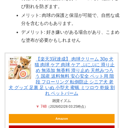
び割れを防ぎます。
メリット: 肉球の保護と保湿が可能で、自然な成
分を含むものもあります。
デメリット: 好き嫌いがある場合があり、こまめ
な塗布が必要かもしれません
【楽天3冠達成】 肉球クリーム 30g 犬
猫 肉球 ケア 肉球 ケア ぷにぷに 滑り止
め 無添加 無香料 滑り止め 天然みつろ
う 国産 送料無料 安心安全 ペット用 階
段 フローリング 転倒防止 シニア犬 老
犬 グッズ 足裏 足 いぬ 小型犬 蜜蝋 ミツロウ 乾燥 割
れ ペットバーム
雑貨イズム
￥ 748
（2026/02/28 03:25時点）
Amazon