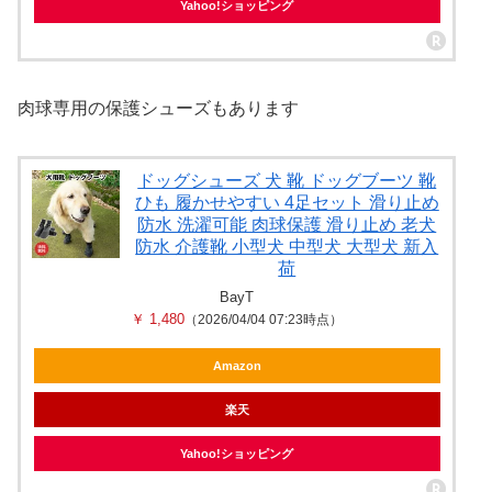
Yahoo!ショッピング
肉球専用の保護シューズもあります
ドッグシューズ 犬 靴 ドッグブーツ 靴
ひも 履かせやすい 4足セット 滑り止め
防水 洗濯可能 肉球保護 滑り止め 老犬
防水 介護靴 小型犬 中型犬 大型犬 新入
荷
BayT
￥ 1,480
（2026/04/04 07:23時点）
Amazon
楽天
Yahoo!ショッピング