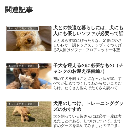
関連記事
犬との快適な暮らしには、犬にも
チャンクのモノ（遊ぶ、しつける、身に着ける）
人にも優しいソファが必要って話
犬と暮らす家にぴったりな、足腰にやさ
しいレザー調ドッグステップ・くつろげ
る2人掛けソファ・フロアマット一体型ソ
ファを厳選。ジャンプの負担を減らし、
毛がつきにくい掃除しやすい素材とおし
ゃれなデザインも魅力。中型犬やシニア
子犬を迎えるのに必要なもの（チ
チャンクのモノ（遊ぶ、しつける、身に着ける）
犬にも安心な家具選びをサポートしま
ャンクのお迎え準備編♪）
す。
初めて犬を飼うことになった我が家。す
べてが初めてづくしでわからないことだ
らけ。たくさん悩んでたくさん調べてワ
クワクドキドキのお迎え準備です
犬用のしつけ、トレーニンググッ
チャンクのモノ（遊ぶ、しつける、身に着ける）
ズのおすすめ
犬を飼っている皆さんには必ず一度は考
えたことのある、しつけについて。おす
すめグッズを集めてみましたのでご参考
に！