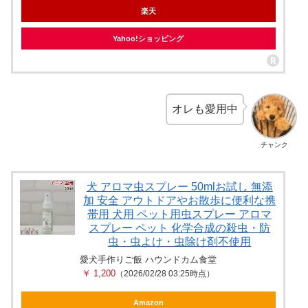
楽天
Yahoo!ショッピング
オレも愛用中
チャンク
犬 アロマ虫スプレー 50mlお試し 無添
加 安全 アウトドアやお散歩に便利な携
帯用 犬用 ペット用虫スプレー アロマ
スプレー ペット 化学合成の殺虫・防
虫・虫よけ・虫除け剤不使用
愛犬手作りご飯 ハウンドカム食堂
￥ 1,200
（2026/02/28 03:25時点）
Amazon