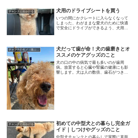
犬用のドライブシートを買う
チャンクと出かける
いつの間にかクレートに入らなくなって
しまった、わがままな愛犬のために快適
で安全にドライブができるよう、犬用の
ドライブシートを選んでみましたのでご
紹介します。ウチの子もクレートに入ら
ないという方に参考になればと思いま
す。
犬だって歯が命！犬の歯磨きとオ
チャンクのモノ（遊ぶ、しつける、身に着ける）
ススメのケアグッズのこと
犬の口の中の病気で最も多いのが歯周
病。放置すると心臓や腎臓の健康にも影
響します。犬は人の数倍、歯石がつきや
すく、多くの犬が歯周病になります。歯
磨き嫌いな犬のため、悩める飼い主のた
め歯磨きグッズを紹介しますので、参考
にしてくださいね。
初めての中型犬との暮らし完全ガ
チャンクと出かける
イド｜しつけやグッズのこと
中型犬チャンクとの暮らしで実際に直面