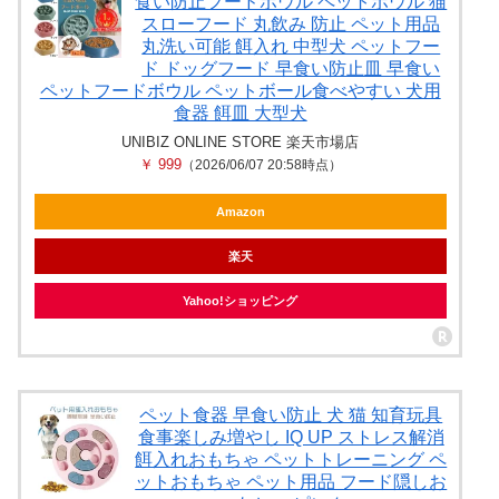
食い防止フードボウル ペットボウル 猫
スローフード 丸飲み 防止 ペット用品
丸洗い可能 餌入れ 中型犬 ペットフー
ド ドッグフード 早食い防止皿 早食い
ペットフードボウル ペットボール食べやすい 犬用
食器 餌皿 大型犬
UNIBIZ ONLINE STORE 楽天市場店
￥ 999
（2026/06/07 20:58時点）
Amazon
楽天
Yahoo!ショッピング
ペット食器 早食い防止 犬 猫 知育玩具
食事楽しみ増やし IQ UP ストレス解消
餌入れおもちゃ ペットトレーニング ペ
ットおもちゃ ペット用品 フード隠しお