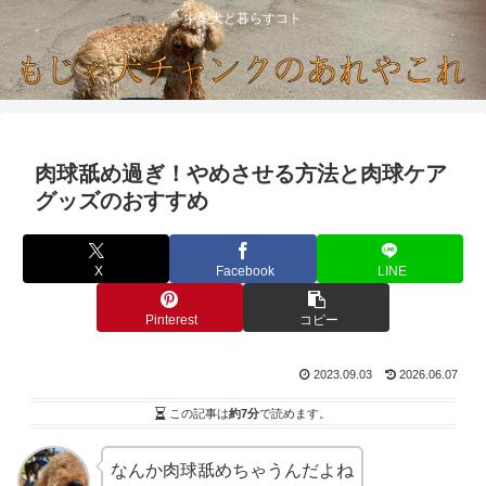
中型犬と暮らすコト
肉球舐め過ぎ！やめさせる方法と肉球ケア
グッズのおすすめ
X
Facebook
LINE
Pinterest
コピー
2023.09.03
2026.06.07
この記事は
約7分
で読めます。
なんか肉球舐めちゃうんだよね