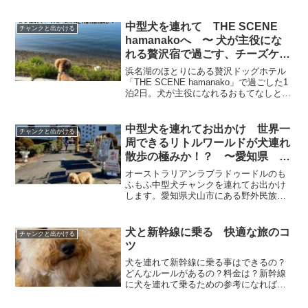
ウトレットにも訪問
中型犬を連れて THE SCENE
チャンクと出かける
hamanakoへ 〜 犬が主役にな
れる贅沢宿で過ごす、チーズケー
キとさわやかで彩る1泊2日〜
浜名湖のほとりにある贅沢ドッグホテル
「THE SCENE hamanako」で過ごした1
泊2日。犬が主役になれるおもてなしと、
絶品チーズケーキ、静岡名物“さわやか”で
彩られた、特別な時間をレポートしま
す。
中型犬を連れてお出かけ 世界一
チャンクと出かける
周できるリトルワールドが犬連れ
散歩の極みか！？ 〜愛知県 犬
山市〜
オーストラリアンラブラドゥードルのも
ふもふ中型犬チャンクを連れてお出かけ
します。愛知県犬山市にある野外民族博
物館リトルワールドに訪問しました。世
界の建築物やグルメがたくさんあり子供
連れ、犬連れに優しいリピート確実な体
犬と新幹線に乗る 快適な旅のコ
チャンクと出かける
験型野外テーマパークです
ツ
犬を連れて新幹線に乗る事はできるの？
どんなルールがあるの？料金は？新幹線
に犬を連れて乗るための参考になれば幸
いです。愛犬と新幹線に乗って快適な旅
をしましょう！