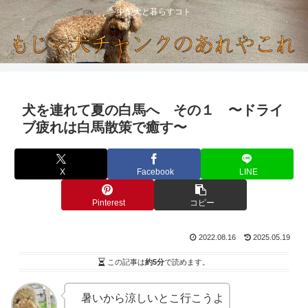
中型犬と暮らすコト
犬を連れて夏の白馬へ その１ 〜ドライ
ブ疲れは白馬散策で癒す〜
X
Facebook
LINE
Pinterest
コピー
2022.08.16
2025.05.19
この記事は
約5分
で読めます。
暑いから涼しいとこ行こうよ