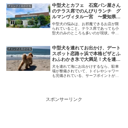
中型犬とカフェ 石窯パン屋さん
チャンクと出かける
のテラス席でのんびりランチ グ
ルマンヴィタル一宮 〜愛知県一
宮市〜
中型犬の悩みは、お邪魔できるお店が限
られていること。テラス席であっても小
型犬のみのところも多いのが現状。中型
犬に優しい、お出かけご飯スポットをご
紹介する当ブログ、今回は、愛知県一宮
市にある『グルマンヴィタル一宮店 』さ
中型犬を連れてお出かけ、デート
チャンクと出かける
んにお邪魔してきました♪
スポット恋路ヶ浜で本格ピザとふ
わふわかき氷で大満足！犬を連れ
て海に行くならサーフポイントで
犬を連れて海にお出かけするなら、駐車
決まり？ もじゃ犬チャンクと出
場が整備されていて、トイレやシャワー
も完備されている、サーフポイントがオ
かける〜愛知県田原市 伊良湖〜
ススメです。愛知県内では有名な伊良湖
に行ってきましたので紹介します。
スポンサーリンク