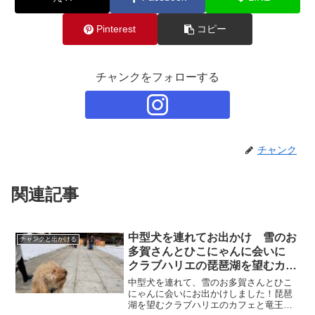
Pinterest
コピー
チャンクをフォローする
チャンク
関連記事
中型犬を連れてお出かけ 雪のお
チャンクと出かける
多賀さんとひこにゃんに会いに
クラブハリエの琵琶湖を望むカフ
ェと竜王アウトレット 〜滋賀
中型犬を連れて、雪のお多賀さんとひこ
県 彦根市近辺〜
にゃんに会いにお出かけしました！琵琶
湖を望むクラブハリエのカフェと竜王ア