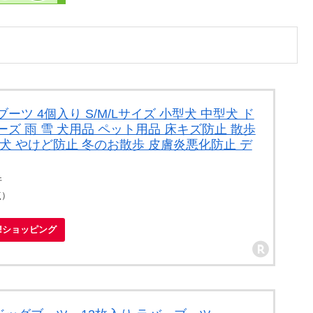
ツ 4個入り S/M/Lサイズ 小型犬 中型犬 ド
ズ 雨 雪 犬用品 ペット用品 床キズ防止 散歩
犬 やけど防止 冬のお散歩 皮膚炎悪化防止 デ
件
点）
oo!ショッピング