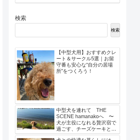
検索
検索
【中型犬用】おすすめクレ
ート＆サークル5選｜お留
守番も安心な“自分の居場
所”をつくろう！
中型犬を連れて THE
SCENE hamanakoへ 〜
犬が主役になれる贅沢宿で
過ごす、チーズケーキとさ
わやかで彩る1泊2日〜