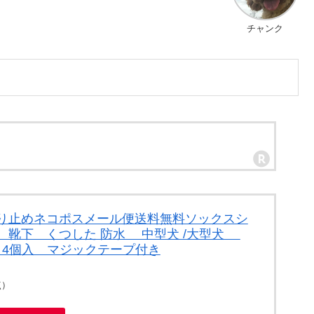
チャンク
滑り止めネコポスメール便送料無料ソックスシ
、靴下 くつした 防水 中型犬 /大型犬
ット4個入 マジックテープ付き
点）