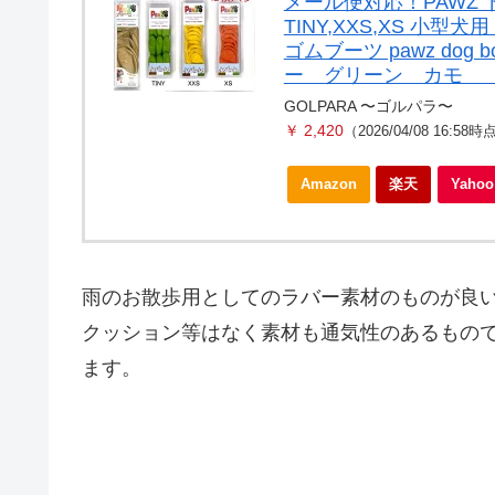
メール便対応！PAWZ
TINY,XXS,XS 
ゴムブーツ pawz do
ー グリーン カモ 
GOLPARA 〜ゴルパラ〜
￥ 2,420
（2026/04/08 16:58時
Amazon
楽天
Yah
雨のお散歩用としてのラバー素材のものが良
クッション等はなく素材も通気性のあるもの
ます。