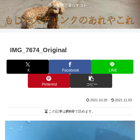
中型犬と暮らすコト
IMG_7674_Original
X
Facebook
LINE
Pinterest
コピー
2021.10.28
2021.11.03
この記事は
約0分
で読めます。