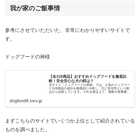
我が家のご飯事情
参考にさせていただいた、非常にわかりやすいサイトで
す。
ドッグフードの神様
【全328商品】おすすめドッグフードを徹底比
較！安全安心な犬の餌は？
当サイト「ドッグフードの神様」では、人気のドッグフー
ド328商品の成分を徹底的に分析し、主に安全性という観
点から比較しています。それを踏まえて、価格や栄養素な
どの基準を設け、全てのドックフードをSランクからFラン
クまで評価しランキングにしま...
dogfood8.xsrv.jp
まずこちらのサイトでいくつか上位として紹介されている
ものを調べました。