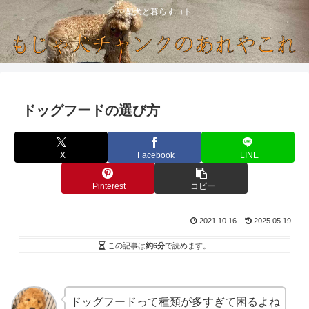
中型犬と暮らすコト
ドッグフードの選び方
X
Facebook
LINE
Pinterest
コピー
2021.10.16
2025.05.19
この記事は
約6分
で読めます。
ドッグフードって種類が多すぎて困るよね