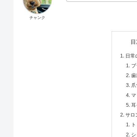
チャンク
目
日常
ブ
歯
爪
マ
耳
サロ
ト
シ