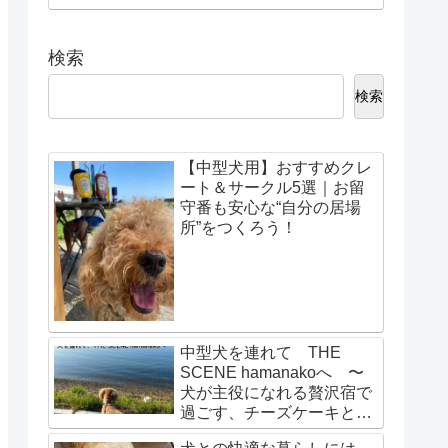
検索
検索
【中型犬用】おすすめクレ
ート＆サークル5選｜お留
守番も安心な“自分の居場
所”をつくろう！
中型犬を連れて THE
SCENE hamanakoへ 〜
犬が主役になれる贅沢宿で
過ごす、チーズケーキとさ
わやかで彩る1泊2日〜